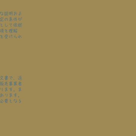
な説明およ
定の条件が
として依拠
項を理解
を受けられ
文書で、返
販売事業者
ります。ま
あります。
必要となる