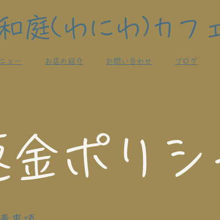
和庭(わにわ)カフ
ニュー
お店の紹介
お問い合わせ
ブログ
返金ポリシ
責事項