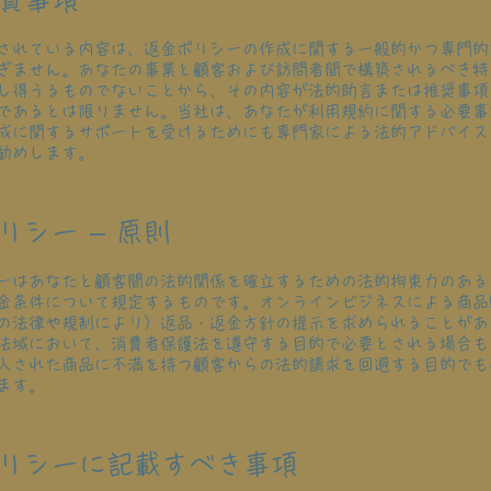
されている内容は、返金ポリシーの作成に関する一般的かつ専門的
ぎません。あなたの事業と顧客および訪問者間で構築されるべき特
し得うるものでないことから、その内容が法的助言または推奨事項
であるとは限りません。当社は、あなたが利用規約に関する必要事
成に関するサポートを受けるためにも専門家による法的アドバイス
勧めします。
リシー – 原則
ーはあなたと顧客間の法的関係を確立するための法的拘束力のある
金条件について規定するものです。オンラインビジネスによる商品
の法律や規制により）返品・返金方針の提示を求められることがあ
法域において、消費者保護法を遵守する目的で必要とされる場合も
入された商品に不満を持つ顧客からの法的請求を回避する目的でも
ます。
リシーに記載すべき事項