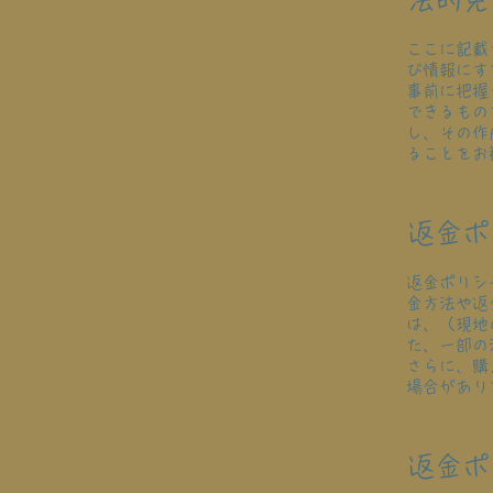
ここに記載
び情報にす
事前に把握
できるもの
し、その作
ることをお
返金ポ
返金ポリシ
金方法や返
は、（現地
た、一部の
さらに、購
場合があり
返金ポ