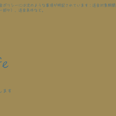
金ポリシーには次のような事項が明記されています：返金対象期間
一部か）、返金条件など。
e
します