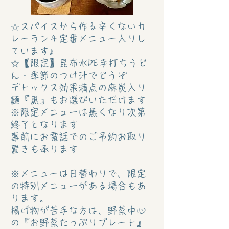
☆スパイスから作る辛くないカ
レーランチ定番メニュー入りし
ています♪
☆【限定】昆布水DE手打ちうど
ん・季節のつけ汁でどうぞ
デトックス効果満点の麻炭入り
麺『黒』もお選びいただけます
※限定メニューは無くなり次第
終了となります
事前にお電話でのご予約お取り
置きも承ります
※メニューは日替わりで、限定
の特別メニューがある場合もあ
ります。
揚げ物が苦手な方は、野菜中心
の『お野菜たっぷりプレート』