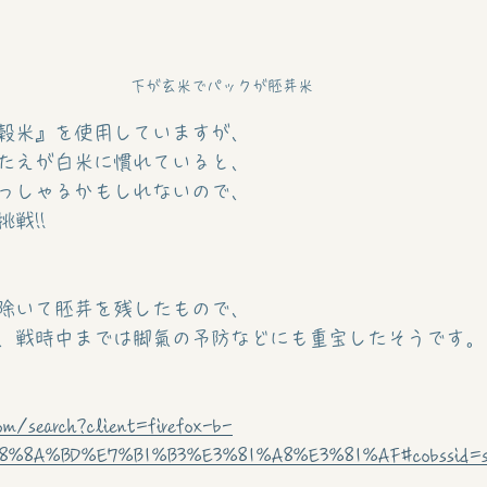
下が玄米でパックが胚芽米
穀米』を使用していますが、
たえが白米に慣れていると、
っしゃるかもしれないので、
戦!!
除いて胚芽を残したもので、
、戦時中までは脚氣の予防などにも重宝したそうです。
om/search?client=firefox-b-
8%8A%BD%E7%B1%B3%E3%81%A8%E3%81%AF#cobssid=