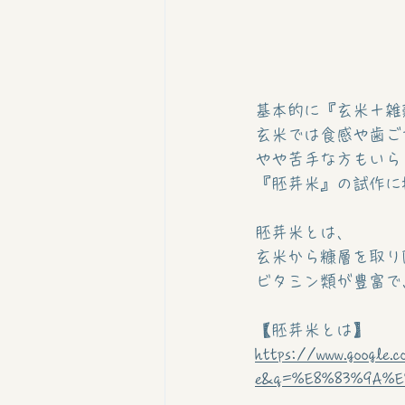
基本的に『玄米＋雑
玄米では食感や歯ご
やや苦手な方もいら
『胚芽米』の試作に挑
胚芽米とは、
玄米から糠層を取り
ビタミン類が豊富で
【胚芽米とは】
https://www.google.c
e&q=%E8%83%9A%E