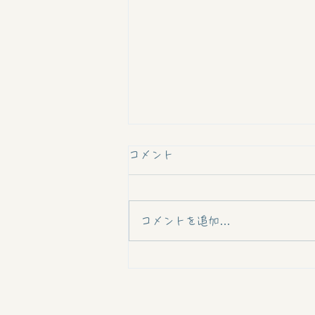
コメント
コメントを追加…
不思議だけど不思議じゃない
《エネルギー》の話