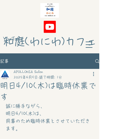
和庭(わにわ)カフェ
YouTube
記事
APOLLONIA Salon
2025年4月9日
読了時間: 1分
明日4/10(木)は臨時休業で
す
誠に勝手ながら、
明日4/10(木)は、
用事のため臨時休業とさせていただき
ます。