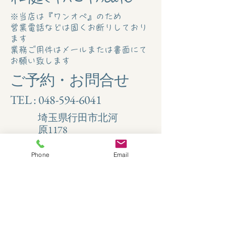
※当店は『ワンオペ』のため
営業電話などは固くお断りしており
ます
業務ご用件はメールまたは書面にて
お願い致します
ご予約・お問合せ
TEL :
048-594-6041
埼玉県行田市北河
原1178
✉
s260gts.ilm@gmail.com
Phone
Email