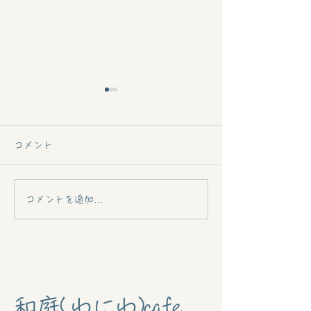
コメント
動画掲載されました♪
コメントを追加…
【波動味噌作り
ショップ開催
和庭(わにわ)cafe