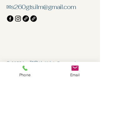
✉
s260gts.ilm@gmail.com
© 2035 by 和庭(わにわ). Powered
and secured by
Wix
Phone
Email