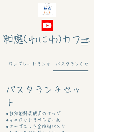
和庭(わにわ)カフェ
YouTube
ワンプレートランチ
パスタランチセット
パスタランチセッ
ト
●自家製野菜使用のサラダ
●キャロットラペなど一品
●オーガニック全粒粉パスタ